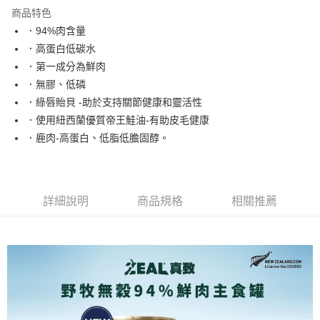
每筆NT$80，滿NT$2,000(含以上)免運費
【「AFTEE先享後付」結帳流程】
商品特色
１．於結帳方式選擇「AFTEE先享後付」後，將跳轉至「AFTEE先享後付」
．94%肉含量
付款後全家取貨
結帳頁面，進行簡訊認證並確認金額後，即可完成結帳。
．高蛋白低碳水
２．訂單成立數日內，您將收到繳費通知簡訊。
每筆NT$80，滿NT$2,000(含以上)免運費
３．收到繳費通知簡訊後14天內，點擊此簡訊中的連結，可透過四大超商／
．第一成分為鮮肉
ATM／網路銀行／等多元方式進行付款，方視為交易完成。
7-11取貨付款
．無膠、低磷
※ 請注意：結帳手續完成當下不需立刻繳費，但若您需要取消訂單，請聯絡
每筆NT$80，滿NT$2,000(含以上)免運費
購買商品的店家。未經商家同意取消之訂單仍視為有效，需透過AFTEE先享
．綠唇貽貝 -助於支持關節健康和靈活性
後付繳納相關費用。
．使用紐西蘭優質帝王鮭油-有助皮毛健康
付款後7-11取貨
※ 交易是否成功請以「AFTEE先享後付 」之結帳頁面顯示為準，若有關於
．鹿肉-高蛋白、低脂低膽固醇。
是否繳費成功／繳費後需取消欲退款等相關疑問，請聯繫「AFTEE先享後付
每筆NT$80，滿NT$2,000(含以上)免運費
客戶支援中心」
https://netprotections.freshdesk.com/support/home
一般宅配
【注意事項】
１．透過由恩沛科技股份有限公司提供之「AFTEE先享後付」服務完成之交
每筆NT$100，滿NT$2,000(含以上)免運費
詳細說明
商品規格
相關推薦
易，需依本服務之必要範圍內提供個人資料，並將交易相關給付款項請求債
權轉讓予恩沛科技股份有限公司。
大型貨運
２．關於個人資料處理事宜，請瀏覽以下網址：
每筆NT$300
https://aftee.tw/terms/#terms3
３．未成年的使用者請事先徵得法定代理人或監護人之同意方可使用
宅配-離島
「AFTEE先享後付」，若未經同意申辦者引起之損失，本公司不負相關責
任。
每筆NT$180
４．使用「AFTEE先享後付」時，將依據個別帳號之用戶狀況，依本公司即
時審查核予不同之上限額度；若仍有額度不足之情形，本公司將視審查結果
請求用戶進行身份認證。