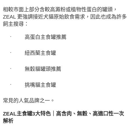
相較市面上部分含較高澱粉或植物性蛋白的罐頭，
ZEAL
更強調接近犬貓原始飲食需求，因此也成為許多
飼主搜尋：
·
高蛋白主食罐推薦
·
紐西蘭主食罐
·
無穀貓罐頭推薦
·
挑嘴貓主食罐
常見的人氣品牌之一。
ZEAL
主食罐3
大特色｜高含肉、無穀、高適口性一次
解析