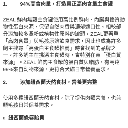
94%
1.
高含肉量，打造真正高肉含量主食罐
ZEAL
鮮肉無穀主食罐使用高比例鮮肉、內臟與優質動
物性蛋白來源，保留自然肉香與濃郁適口性。相較部
分添加較多澱粉或植物性原料的罐頭，
ZEAL
更著重
「高肉含量」與毛孩原始飲食需求，因此也成為許多
飼主搜尋「高蛋白主食罐推薦」時會找到的品牌之
一。許多飼主在挑選主食罐時，會特別在意「蛋白質
來源」。
ZEAL
鮮肉主食罐的蛋白質與脂肪，有高達
99%
來自動物來源，更符合犬貓日常營養需求。
2.
添加紐西蘭天然食材，營養更完整
使用多種紐西蘭天然食材，除了提供肉類營養，也兼
顧毛孩日常保養需求。
紐西蘭綠唇貽貝
u