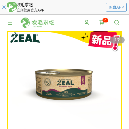
吹毛求吃
開啟APP
立刻使用官方APP
0
1
/
2