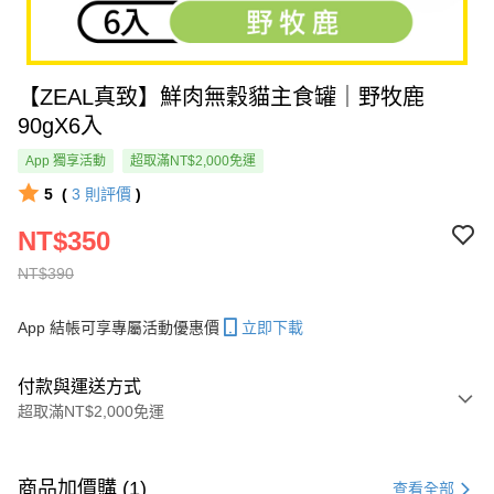
【ZEAL真致】鮮肉無穀貓主食罐｜野牧鹿
90gX6入
App 獨享活動
超取滿NT$2,000免運
5
(
3
則評價
)
NT$350
NT$390
App 結帳可享專屬活動優惠價
立即下載
付款與運送方式
超取滿NT$2,000免運
付款方式
信用卡一次付款
商品加價購 (1)
查看全部