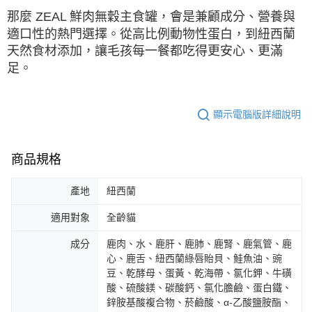
那麼
ZEAL
鮮肉無穀主食罐，會是兼顧成分、營養與
適口性的熱門選擇。從高比例動物性蛋白，到紐西蘭
天然食材添加，讓毛孩每一餐都吃得更安心、更滿
足。
顯示電腦版詳細說明
商品規格
產地
紐西蘭
適用對象
全齡貓
成分
鹿肉、水、鹿肝、鹿肺、鹿腎、鹿氣管、鹿
心、鹿舌、紐西蘭綠唇貽貝、鮭魚油、豌
豆、乾酵母、蛋黃、乾海帶、氯化鉀、牛磺
酸、硫酸鎂、碳酸鈣、氯化膽鹼、蛋白鐵、
鋅胺基酸複合物、菸鹼酸、α-乙酸鹽胺酯、