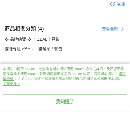
客服
商品相關分類 (4)
查看全部
❖ 品牌總覽 ❖
ZEAL｜真致
貓咪專區 /•᷅‎‎•᷄\୭
‐ 貓罐頭 / 餐包
本網站中使用 cookie，欲查詢有關本網站使用 cookie 方式之詳情，及若您不希
望在電腦上使用 cookie 時應如何變更電腦的 cookie 設定，請參閱本網站「
隱私
評價
查看全部
權條款
」之 Cookie 聲明。您繼續使用本網站即表示您同意本公司得按本網站使
用條款之 Cookie 聲明使用 cookie。
了解更多 >
5
(
3
則評價
)
f******5
2026/03/11
我知道了
a0903030922
2025/10/27