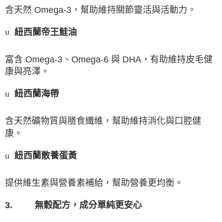
含天然
Omega-3
，幫助維持關節靈活與活動力。
紐西蘭帝王鮭油
u
富含
Omega-3
、
Omega-6
與
DHA
，有助維持皮毛健
康與亮澤。
紐西蘭海帶
u
含天然礦物質與膳食纖維，幫助維持消化與口腔健
康。
紐西蘭散養蛋黃
u
提供維生素與營養素補給，幫助營養更均衡。
3.
無穀配方，成分單純更安心