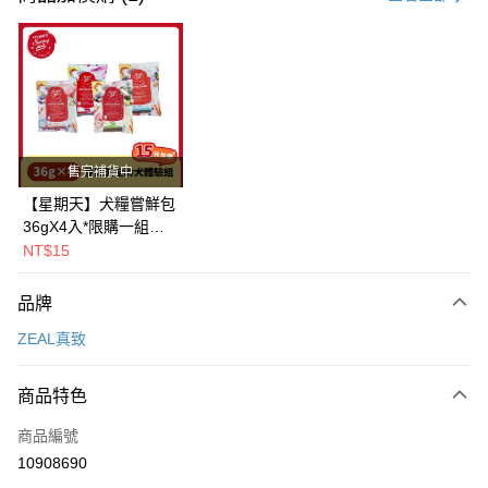
超商取貨付款
LINE Pay
Apple Pay
街口支付
售完補貨中
悠遊付
【星期天】犬糧嘗鮮包
36gX4入*限購一組｜
Google Pay
鱈+鮭+牛+羊（效期
NT$15
2026.11）
全盈+PAY
品牌
AFTEE先享後付
ZEAL真致
相關說明
【關於「AFTEE先享後付」】
ATM付款
AFTEE先享後付是「在收到商品之後才付款」的支付方式。 讓您購物簡單
商品特色
便利好安心！
１．簡單：不需註冊會員、不需綁卡、不需儲值。
運送方式
商品編號
２．便利：只要手機號碼，簡訊認證，即可結帳。
10908690
３．安心：先確認商品／服務後，再付款。
全家取貨付款