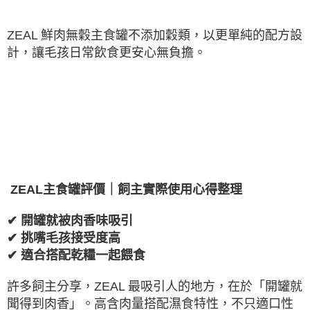
ZEAL
鮮肉無穀主食罐不添加穀類，以更單純的配方設
計，讓毛孩日常飲食更安心無負擔。
ZEAL
主食罐評價｜飼主實際使用心得整理
✔
開罐就被肉香味吸引
✔
挑嘴毛孩接受度高
✔
適合搭配乾糧一起餵食
許多飼主分享，
ZEAL
最吸引人的地方，在於「開罐就
聞得到肉香」。高含肉量搭配濕食特性，不只適口性