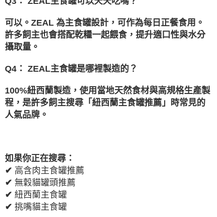
Q3
：
ZEAL
主食罐可以天天吃嗎？
可以。
ZEAL
為主食罐設計，可作為每日正餐食用。
許多飼主也會搭配乾糧一起餵食，提升適口性與水分
攝取量。
Q4
：
ZEAL
主食罐是哪裡製造的？
100%
紐西蘭製造，使用當地天然食材與高規格生產製
程，是許多飼主搜尋「紐西蘭主食罐推薦」時
常見的
人氣品牌。
如果你正在搜尋：
✔
高含肉主食罐推薦
✔
無穀貓罐頭推薦
✔
紐西蘭主食罐
✔
挑嘴貓主食罐