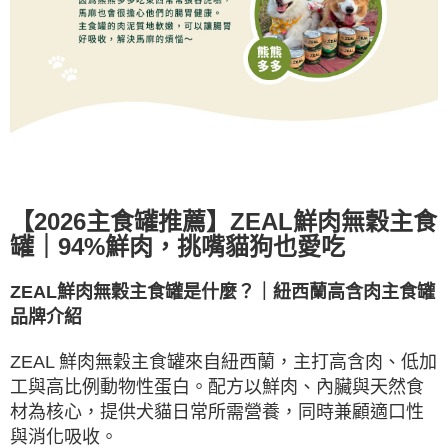
【
2026
主食罐推薦】
ZEAL
鮮肉無穀主食
罐｜
94%
鮮肉，挑嘴貓狗也愛吃
ZEAL
鮮肉無穀主食罐是什麼？｜紐西蘭高含肉主食罐
品牌介紹
ZEAL
鮮肉無穀主食罐來自紐西蘭，主打高含肉、低加
工與高比例動物性蛋白。配方以鮮肉、內臟與天然食
材為核心，提供犬貓日常所需營養，同時兼顧適口性
與消化吸收。