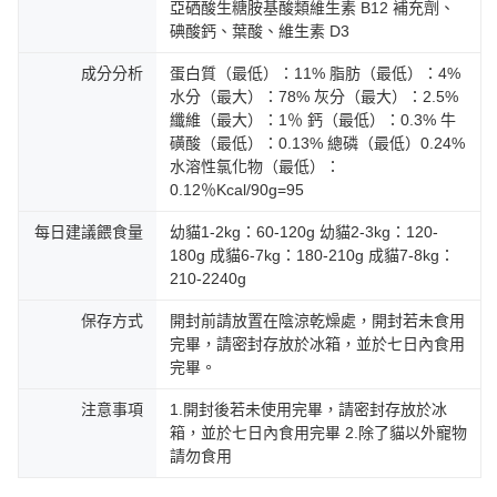
亞硒酸生糖胺基酸類維生素 B12 補充劑、
碘酸鈣、葉酸、維生素 D3
成分分析
蛋白質（最低）：11% 脂肪（最低）：4%
水分（最大）：78% 灰分（最大）：2.5%
纖維（最大）：1％ 鈣（最低）：0.3% 牛
磺酸（最低）：0.13% 總磷（最低）0.24%
水溶性氯化物（最低）：
0.12％Kcal/90g=95
每日建議餵食量
幼貓1-2kg：60-120g 幼貓2-3kg：120-
180g 成貓6-7kg：180-210g 成貓7-8kg：
210-2240g
保存方式
開封前請放置在陰涼乾燥處，開封若未食用
完畢，請密封存放於冰箱，並於七日內食用
完畢。
注意事項
1.開封後若未使用完畢，請密封存放於冰
箱，並於七日內食用完畢 2.除了貓以外寵物
請勿食用