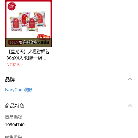
超商取貨付款
LINE Pay
Apple Pay
街口支付
售完補貨中
悠遊付
【星期天】犬糧嘗鮮包
36gX4入*限購一組｜
Google Pay
鱈+鮭+牛+羊（效期
NT$15
2026.11）
全盈+PAY
品牌
AFTEE先享後付
IvoryCoat澳野
相關說明
【關於「AFTEE先享後付」】
ATM付款
AFTEE先享後付是「在收到商品之後才付款」的支付方式。 讓您購物簡單
商品特色
便利好安心！
１．簡單：不需註冊會員、不需綁卡、不需儲值。
運送方式
商品編號
２．便利：只要手機號碼，簡訊認證，即可結帳。
10904740
３．安心：先確認商品／服務後，再付款。
全家取貨付款
每筆NT$80，滿NT$2,000(含以上)免運費
【「AFTEE先享後付」結帳流程】
銷售重點