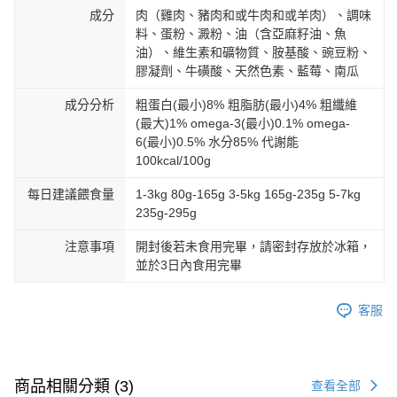
成分
肉（雞肉、豬肉和或牛肉和或羊肉）、調味
料、蛋粉、澱粉、油（含亞麻籽油、魚
油）、維生素和礦物質、胺基酸、豌豆粉、
膠凝劑、牛磺酸、天然色素、藍莓、南瓜
成分分析
粗蛋白(最小)8% 粗脂肪(最小)4% 粗纖維
(最大)1% omega-3(最小)0.1% omega-
6(最小)0.5% 水分85% 代謝能
100kcal/100g
每日建議餵食量
1-3kg 80g-165g 3-5kg 165g-235g 5-7kg
235g-295g
注意事項
開封後若未食用完畢，請密封存放於冰箱，
並於3日內食用完畢
客服
商品相關分類 (3)
查看全部