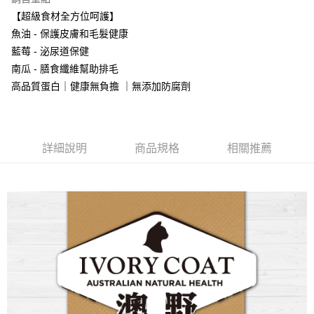
１．於結帳方式選擇「AFTEE先享後付」後，將跳轉至「AFTEE先享後付」
【超級食材全方位呵護】
付款後全家取貨
結帳頁面，進行簡訊認證並確認金額後，即可完成結帳。
魚油 - 保護皮膚和毛髮健康
２．訂單成立數日內，您將收到繳費通知簡訊。
每筆NT$80，滿NT$2,000(含以上)免運費
３．收到繳費通知簡訊後14天內，點擊此簡訊中的連結，可透過四大超商／
藍莓 - 泌尿道保健
ATM／網路銀行／等多元方式進行付款，方視為交易完成。
7-11取貨付款
南瓜 - 膳食纖維幫助排毛
※ 請注意：結帳手續完成當下不需立刻繳費，但若您需要取消訂單，請聯絡
每筆NT$80，滿NT$2,000(含以上)免運費
購買商品的店家。未經商家同意取消之訂單仍視為有效，需透過AFTEE先享
高品質蛋白｜健康無負擔 ｜無添加防腐劑
後付繳納相關費用。
付款後7-11取貨
※ 交易是否成功請以「AFTEE先享後付 」之結帳頁面顯示為準，若有關於
是否繳費成功／繳費後需取消欲退款等相關疑問，請聯繫「AFTEE先享後付
每筆NT$80，滿NT$2,000(含以上)免運費
客戶支援中心」
https://netprotections.freshdesk.com/support/home
詳細說明
商品規格
相關推薦
一般宅配
【注意事項】
１．透過由恩沛科技股份有限公司提供之「AFTEE先享後付」服務完成之交
每筆NT$100，滿NT$2,000(含以上)免運費
易，需依本服務之必要範圍內提供個人資料，並將交易相關給付款項請求債
權轉讓予恩沛科技股份有限公司。
大型貨運
２．關於個人資料處理事宜，請瀏覽以下網址：
每筆NT$300
https://aftee.tw/terms/#terms3
３．未成年的使用者請事先徵得法定代理人或監護人之同意方可使用
宅配-離島
「AFTEE先享後付」，若未經同意申辦者引起之損失，本公司不負相關責
任。
每筆NT$180
４．使用「AFTEE先享後付」時，將依據個別帳號之用戶狀況，依本公司即
時審查核予不同之上限額度；若仍有額度不足之情形，本公司將視審查結果
請求用戶進行身份認證。
５．嚴禁一人註冊多個帳號或使用他人資訊註冊。若發現惡意使用之情形，