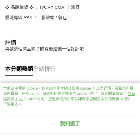
❖ 品牌總覽 ❖
IVORY COAT｜澳野
貓咪專區 /•᷅‎‎•᷄\୭
‐ 貓罐頭 / 餐包
評價
喜歡這個商品嗎？購買後給他一個好評吧
本分類熱銷
全站排行
本網站中使用 cookie，欲查詢有關本網站使用 cookie 方式之詳情，及若您不希
熱門標籤
望在電腦上使用 cookie 時應如何變更電腦的 cookie 設定，請參閱本網站「
隱私
權條款
」之 Cookie 聲明。您繼續使用本網站即表示您同意本公司得按本網站使
用條款之 Cookie 聲明使用 cookie。
了解更多 >
我知道了