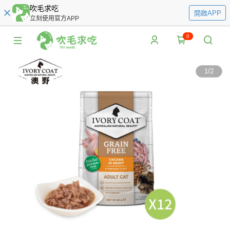
吹毛求吃
開啟APP
立刻使用官方APP
0
1
/
2