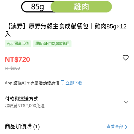
【澳野】原野無穀主食成貓餐包｜雞肉85g×12
入
App 獨享活動
超取滿NT$2,000免運
NT$720
NT$900
App 結帳可享專屬活動優惠價
立即下載
付款與運送方式
超取滿NT$2,000免運
付款方式
信用卡一次付款
商品加價購 (1)
查看全部