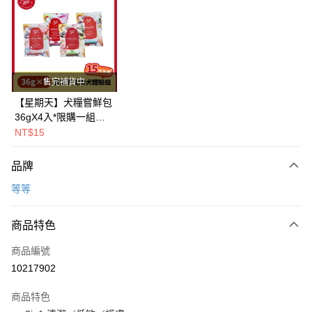
LINE Pay
Apple Pay
街口支付
售完補貨中
悠遊付
【星期天】犬糧嘗鮮包
36gX4入*限購一組｜
Google Pay
鱈+鮭+牛+羊（效期
NT$15
2026.11）
全盈+PAY
品牌
AFTEE先享後付
等等
相關說明
【關於「AFTEE先享後付」】
ATM付款
AFTEE先享後付是「在收到商品之後才付款」的支付方式。 讓您購物簡單
商品特色
便利好安心！
１．簡單：不需註冊會員、不需綁卡、不需儲值。
運送方式
商品編號
２．便利：只要手機號碼，簡訊認證，即可結帳。
10217902
３．安心：先確認商品／服務後，再付款。
全家取貨付款
每筆NT$80，滿NT$2,000(含以上)免運費
【「AFTEE先享後付」結帳流程】
商品特色
１．於結帳方式選擇「AFTEE先享後付」後，將跳轉至「AFTEE先享後付」