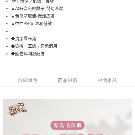
3in1 清潔／低敏／護膚
付款後全家取貨
結帳頁面，進行簡訊認證並確認金額後，即可完成結帳。
▲AG+奈米銀離子-幫助清潔
２．訂單成立數日內，您將收到繳費通知簡訊。
每筆NT$80，滿NT$2,000(含以上)免運費
３．收到繳費通知簡訊後14天內，點擊此簡訊中的連結，可透過四大超商／
▲黃瓜萃取液-保護皮膚
ATM／網路銀行／等多元方式進行付款，方視為交易完成。
7-11取貨付款
▲中性PH值-溫和低敏
※ 請注意：結帳手續完成當下不需立刻繳費，但若您需要取消訂單，請聯絡
每筆NT$80，滿NT$2,000(含以上)免運費
購買商品的店家。未經商家同意取消之訂單仍視為有效，需透過AFTEE先享
後付繳納相關費用。
◆清潔零死角
付款後7-11取貨
※ 交易是否成功請以「AFTEE先享後付 」之結帳頁面顯示為準，若有關於
◆淚痕、耳垢、牙垢適用
是否繳費成功／繳費後需取消欲退款等相關疑問，請聯繫「AFTEE先享後付
每筆NT$80，滿NT$2,000(含以上)免運費
客戶支援中心」
https://netprotections.freshdesk.com/support/home
◆寵物無刺激配方
一般宅配
【注意事項】
１．透過由恩沛科技股份有限公司提供之「AFTEE先享後付」服務完成之交
每筆NT$100，滿NT$2,000(含以上)免運費
易，需依本服務之必要範圍內提供個人資料，並將交易相關給付款項請求債
權轉讓予恩沛科技股份有限公司。
大型貨運
詳細說明
商品規格
相關推薦
２．關於個人資料處理事宜，請瀏覽以下網址：
每筆NT$300
https://aftee.tw/terms/#terms3
３．未成年的使用者請事先徵得法定代理人或監護人之同意方可使用
宅配-離島
「AFTEE先享後付」，若未經同意申辦者引起之損失，本公司不負相關責
任。
每筆NT$180
４．使用「AFTEE先享後付」時，將依據個別帳號之用戶狀況，依本公司即
時審查核予不同之上限額度；若仍有額度不足之情形，本公司將視審查結果
請求用戶進行身份認證。
５．嚴禁一人註冊多個帳號或使用他人資訊註冊。若發現惡意使用之情形，
恩沛科技股份有限公司將有權停止該用戶之使用額度並採取法律行動。