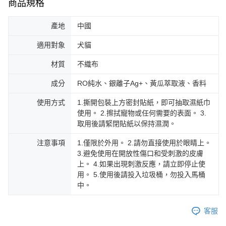
商品規格
產地
中國
適用對象
犬貓
材質
不織布
成分
RO純水、銀離子Ag+、黃瓜萃取液、香料
使用方式
1.撕開包裝上方密封貼紙，即可抽取濕紙巾
使用。 2.擦拭寵物或任何需要的表面。 3.
取用後請緊閉貼紙以保持濕潤。
注意事項
1.僅限於外用。 2.請勿直接使用於眼睛上。
3.避免使用在開放性傷口和受刺激的皮膚
上。 4.如果出現刺激反應，請立即停止使
用。 5.使用後請投入垃圾桶，勿投入馬桶
中。
客服