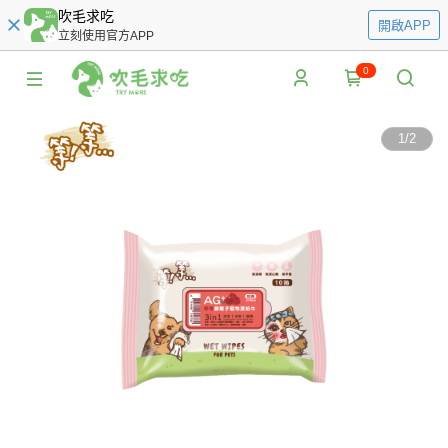
吹毛求吃
開啟APP
立刻使用官方APP
0
1
/
2