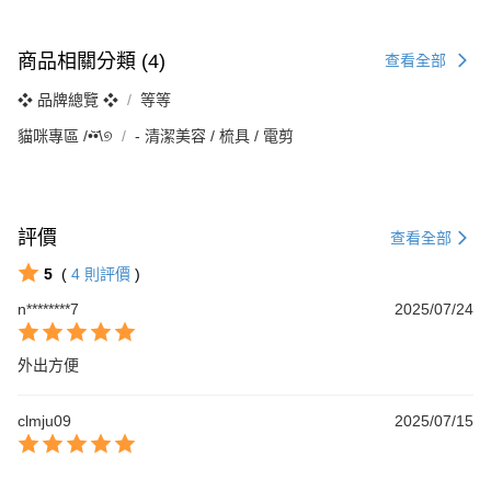
商品相關分類 (4)
查看全部
❖ 品牌總覽 ❖
等等
貓咪專區 /•᷅‎‎•᷄\୭
‐ 清潔美容 / 梳具 / 電剪
評價
查看全部
5
(
4
則評價
)
n********7
2025/07/24
外出方便
clmju09
2025/07/15