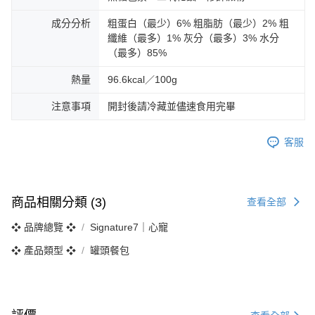
成分分析
粗蛋白（最少）6% 粗脂肪（最少）2% 粗
纖維（最多）1% 灰分（最多）3% 水分
（最多）85%
熱量
96.6kcal／100g
注意事項
開封後請冷藏並儘速食用完畢
客服
商品相關分類 (3)
查看全部
❖ 品牌總覽 ❖
Signature7｜心寵
❖ 產品類型 ❖
罐頭餐包