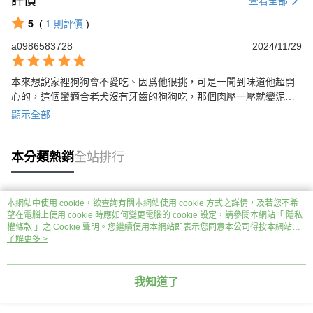
評價
查看全部
5
(
1
則評價
)
a0986583728
2024/11/29
本來想說家裡狗狗會不愛吃、因爲他很挑，可是一聞到味道他超開
心的，這個蠻適合老犬沒有牙齒的狗狗吃，那個肉壓一壓就變泥狀
很不錯
顯示全部
本分類熱銷
全站排行
本網站中使用 cookie，欲查詢有關本網站使用 cookie 方式之詳情，及若您不希
熱門標籤
望在電腦上使用 cookie 時應如何變更電腦的 cookie 設定，請參閱本網站「
隱私
權條款
」之 Cookie 聲明。您繼續使用本網站即表示您同意本公司得按本網站使
用條款之 Cookie 聲明使用 cookie。
了解更多 >
我知道了