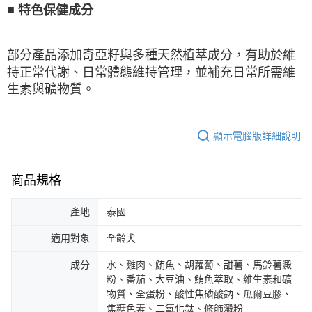
■
特色保健成分
部分產品添加奇亞籽與多種天然植萃成分，有助於維
持正常代謝、日常體態維持管理，並補充日常所需維
生素與礦物質。
顯示電腦版詳細說明
商品規格
產地
泰國
適用對象
全齡犬
成分
水、雞肉、鮪魚、胡蘿蔔、甜薯、馬鈴薯澱
粉、番茄、大豆油、鮪魚萃取、維生素和礦
物質、全蛋粉、酸性焦磷酸鈉、瓜爾豆膠、
焦糖色素、二氧化鈦、修飾澱粉