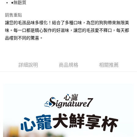
●無麩質
每筆NT$80，滿NT$2,000(含以上)免運費
【「AFTEE先享後付」結帳流程】
１．於結帳方式選擇「AFTEE先享後付」後，將跳轉至「AFTEE先享後付」
付款後全家取貨
銷售重點
結帳頁面，進行簡訊認證並確認金額後，即可完成結帳。
２．訂單成立數日內，您將收到繳費通知簡訊。
讓您的毛孩品味多樣化！結合了多種口味，為您的狗狗帶來無限美
每筆NT$80，滿NT$2,000(含以上)免運費
３．收到繳費通知簡訊後14天內，點擊此簡訊中的連結，可透過四大超商／
味。每一口都是精心製作的好滋味，讓您的毛孩愛不釋口，每天都
ATM／網路銀行／等多元方式進行付款，方視為交易完成。
7-11取貨付款
※ 請注意：結帳手續完成當下不需立刻繳費，但若您需要取消訂單，請聯絡
品嚐到不同的驚喜。
每筆NT$80，滿NT$2,000(含以上)免運費
購買商品的店家。未經商家同意取消之訂單仍視為有效，需透過AFTEE先享
後付繳納相關費用。
付款後7-11取貨
※ 交易是否成功請以「AFTEE先享後付 」之結帳頁面顯示為準，若有關於
是否繳費成功／繳費後需取消欲退款等相關疑問，請聯繫「AFTEE先享後付
每筆NT$80，滿NT$2,000(含以上)免運費
詳細說明
商品規格
相關推薦
客戶支援中心」
https://netprotections.freshdesk.com/support/home
一般宅配
【注意事項】
１．透過由恩沛科技股份有限公司提供之「AFTEE先享後付」服務完成之交
每筆NT$100，滿NT$2,000(含以上)免運費
易，需依本服務之必要範圍內提供個人資料，並將交易相關給付款項請求債
權轉讓予恩沛科技股份有限公司。
大型貨運
２．關於個人資料處理事宜，請瀏覽以下網址：
每筆NT$300
https://aftee.tw/terms/#terms3
３．未成年的使用者請事先徵得法定代理人或監護人之同意方可使用
宅配-離島
「AFTEE先享後付」，若未經同意申辦者引起之損失，本公司不負相關責
任。
每筆NT$180
４．使用「AFTEE先享後付」時，將依據個別帳號之用戶狀況，依本公司即
時審查核予不同之上限額度；若仍有額度不足之情形，本公司將視審查結果
請求用戶進行身份認證。