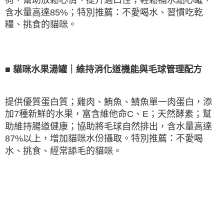
含水量高達
85%
；特別推薦：不愛喝水、習慣吃乾
糧、挑食的貓咪。
■
貓咪水果湯罐｜維持消化道機能與毛球管理配方
提供優質蛋白質；雞肉、鮪魚、鯖魚單一肉蛋白，添
加
7
種新鮮的水果，富含維他命
C
、
E
；天然酵素；幫
助維持腸道健康；協助將毛球自然排出，含水量高達
87%
以上，增加貓咪水份攝取。特別推薦：不愛喝
水、挑食、經常舔毛的貓咪。