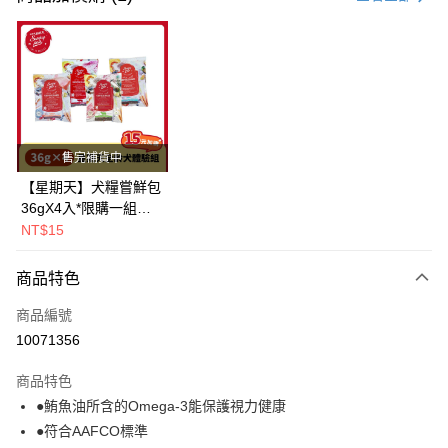
超商取貨付款
LINE Pay
Apple Pay
街口支付
售完補貨中
悠遊付
【星期天】犬糧嘗鮮包
36gX4入*限購一組｜
Google Pay
鱈+鮭+牛+羊（效期
NT$15
2026.11）
全盈+PAY
商品特色
AFTEE先享後付
相關說明
商品編號
【關於「AFTEE先享後付」】
10071356
ATM付款
AFTEE先享後付是「在收到商品之後才付款」的支付方式。 讓您購物簡單
便利好安心！
商品特色
１．簡單：不需註冊會員、不需綁卡、不需儲值。
運送方式
●鮪魚油所含的Omega-3能保護視力健康
２．便利：只要手機號碼，簡訊認證，即可結帳。
３．安心：先確認商品／服務後，再付款。
●符合AAFCO標準
全家取貨付款