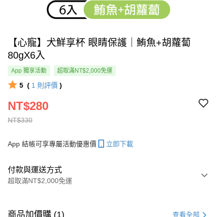
【心寵】犬鮮享杯 眼睛保護｜鮪魚+胡蘿蔔
80gX6入
App 獨享活動
超取滿NT$2,000免運
5
(
1
則評價
)
NT$280
NT$330
App 結帳可享專屬活動優惠價
立即下載
付款與運送方式
超取滿NT$2,000免運
付款方式
信用卡一次付款
商品加價購 (1)
查看全部