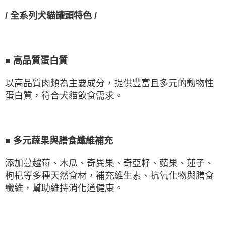
/
全系列犬貓罐頭特色
/
■
高品質蛋白質
以高品質肉類為主要成分，提供豐富且多元的動物性
蛋白質，符合犬貓飲食需求。
■
多元蔬果與膳食纖維補充
添加蔓越莓、木瓜、奇異果、奇亞籽、蘋果、蓮子、
枸杞等多種天然食材，補充維生素、抗氧化物與膳食
纖維，幫助維持消化道健康。