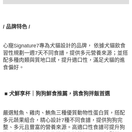
/
品牌特色
/
心寵
Signature7
專為犬貓設計的品牌，
依據犬貓飲食
習性規劃一週
7
天不同食譜，提供多元營養來源；並搭
配多種肉類與質地口感，提升適口性，滿足犬貓的進
食偏好。
■
犬鮮享杯｜狗狗鮮食推薦，挑食狗拌飯首選
嚴選鮭魚、雞肉、鮪魚三種優質動物性蛋白質，搭配
多元蔬果組合，精心設計
7
種不同食譜，提供狗狗完
整、多元且豐富的營養來源。高適口性食譜可提升狗