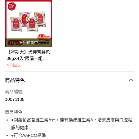
超商取貨付款
LINE Pay
Apple Pay
街口支付
售完補貨中
悠遊付
【星期天】犬糧嘗鮮包
36gX4入*限購一組｜
Google Pay
鱈+鮭+牛+羊（效期
NT$15
2026.11）
全盈+PAY
商品特色
AFTEE先享後付
相關說明
商品編號
【關於「AFTEE先享後付」】
10071135
ATM付款
AFTEE先享後付是「在收到商品之後才付款」的支付方式。 讓您購物簡單
便利好安心！
商品特色
１．簡單：不需註冊會員、不需綁卡、不需儲值。
運送方式
●胡蘿蔔富含維生素A元，能轉換成維生素A，增進皮膚與口腔黏
２．便利：只要手機號碼，簡訊認證，即可結帳。
３．安心：先確認商品／服務後，再付款。
膜的健康
全家取貨付款
●符合AAFCO標準
每筆NT$80，滿NT$2,000(含以上)免運費
【「AFTEE先享後付」結帳流程】