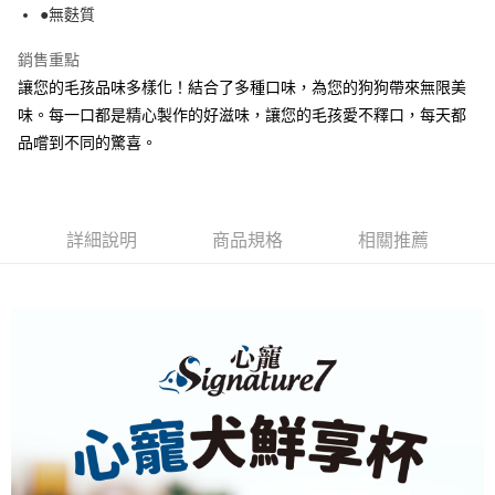
１．於結帳方式選擇「AFTEE先享後付」後，將跳轉至「AFTEE先享後付」
●無麩質
付款後全家取貨
結帳頁面，進行簡訊認證並確認金額後，即可完成結帳。
２．訂單成立數日內，您將收到繳費通知簡訊。
銷售重點
每筆NT$80，滿NT$2,000(含以上)免運費
３．收到繳費通知簡訊後14天內，點擊此簡訊中的連結，可透過四大超商／
讓您的毛孩品味多樣化！結合了多種口味，為您的狗狗帶來無限美
ATM／網路銀行／等多元方式進行付款，方視為交易完成。
7-11取貨付款
※ 請注意：結帳手續完成當下不需立刻繳費，但若您需要取消訂單，請聯絡
味。每一口都是精心製作的好滋味，讓您的毛孩愛不釋口，每天都
每筆NT$80，滿NT$2,000(含以上)免運費
購買商品的店家。未經商家同意取消之訂單仍視為有效，需透過AFTEE先享
品嚐到不同的驚喜。
後付繳納相關費用。
付款後7-11取貨
※ 交易是否成功請以「AFTEE先享後付 」之結帳頁面顯示為準，若有關於
是否繳費成功／繳費後需取消欲退款等相關疑問，請聯繫「AFTEE先享後付
每筆NT$80，滿NT$2,000(含以上)免運費
客戶支援中心」
https://netprotections.freshdesk.com/support/home
詳細說明
商品規格
相關推薦
一般宅配
【注意事項】
１．透過由恩沛科技股份有限公司提供之「AFTEE先享後付」服務完成之交
每筆NT$100，滿NT$2,000(含以上)免運費
易，需依本服務之必要範圍內提供個人資料，並將交易相關給付款項請求債
權轉讓予恩沛科技股份有限公司。
大型貨運
２．關於個人資料處理事宜，請瀏覽以下網址：
每筆NT$300
https://aftee.tw/terms/#terms3
３．未成年的使用者請事先徵得法定代理人或監護人之同意方可使用
宅配-離島
「AFTEE先享後付」，若未經同意申辦者引起之損失，本公司不負相關責
任。
每筆NT$180
４．使用「AFTEE先享後付」時，將依據個別帳號之用戶狀況，依本公司即
時審查核予不同之上限額度；若仍有額度不足之情形，本公司將視審查結果
請求用戶進行身份認證。
５．嚴禁一人註冊多個帳號或使用他人資訊註冊。若發現惡意使用之情形，