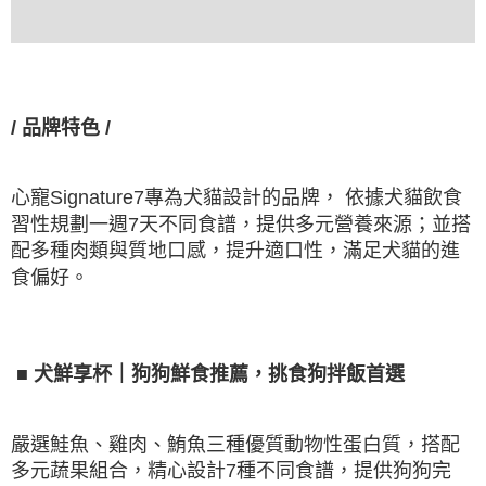
/
品牌特色
/
心寵
Signature7
專為犬貓設計的品牌，
依據犬貓飲食
習性規劃一週
7
天不同食譜，提供多元營養來源；並搭
配多種肉類與質地口感，提升適口性，滿足犬貓的進
食偏好。
■
犬鮮享杯｜狗狗鮮食推薦，挑食狗拌飯首選
嚴選鮭魚、雞肉、鮪魚三種優質動物性蛋白質，搭配
多元蔬果組合，精心設計
7
種不同食譜，提供狗狗完