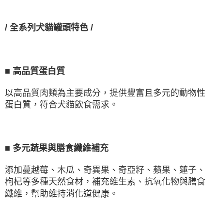
/
全系列犬貓罐頭特色
/
■
高品質蛋白質
以高品質肉類為主要成分，提供豐富且多元的動物性
蛋白質，符合犬貓飲食需求。
■
多元蔬果與膳食纖維補充
添加蔓越莓、木瓜、奇異果、奇亞籽、蘋果、蓮子、
枸杞等多種天然食材，補充維生素、抗氧化物與膳食
纖維，幫助維持消化道健康。