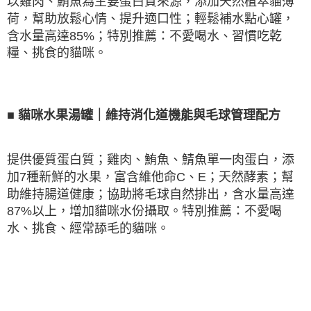
以雞肉、鮪魚為主要蛋白質來源，添加天然植萃貓薄
荷，幫助放鬆心情、提升適口性；輕鬆補水點心罐，
含水量高達
85%
；特別推薦：不愛喝水、習慣吃乾
糧、挑食的貓咪。
■
貓咪水果湯罐｜維持消化道機能與毛球管理配方
提供優質蛋白質；雞肉、鮪魚、鯖魚單一肉蛋白，添
加
7
種新鮮的水果，富含維他命
C
、
E
；天然酵素；幫
助維持腸道健康；協助將毛球自然排出，含水量高達
87%
以上，增加貓咪水份攝取。特別推薦：不愛喝
水、挑食、經常舔毛的貓咪。