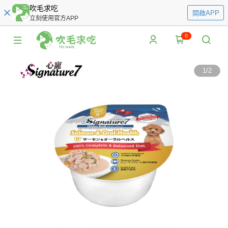
吹毛求吃
開啟APP
立刻使用官方APP
0
1
/
2