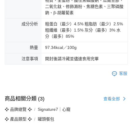
物質、全蛋粉、酸性焦磷酸鈉、瓜爾豆膠、
二氧化鈦、修飾澱粉、焦糖色素、三聚磷酸
鈉、β-胡蘿蔔素
成分分析
粗蛋白（最少）4.5% 粗脂肪（最少）2.5%
粗纖維（最多）1.5% 灰分（最多）3% 水
分（最多）85%
熱量
97.34kcal／100g
注意事項
開封後請冷藏並儘速食用完畢
客服
商品相關分類 (3)
查看全部
❖ 品牌總覽 ❖
Signature7｜心寵
❖ 產品類型 ❖
罐頭餐包