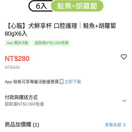
【心寵】犬鮮享杯 口腔護理｜鮭魚+胡蘿蔔
80gX6入
App 獨享活動
超取滿NT$2,000免運
NT$280
NT$330
App 結帳可享專屬活動優惠價
立即下載
付款與運送方式
超取滿NT$2,000免運
付款方式
信用卡一次付款
商品加價購 (1)
查看全部