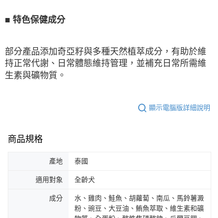
■
特色保健成分
部分產品添加奇亞籽與多種天然植萃成分，有助於維
持正常代謝、日常體態維持管理，並補充日常所需維
生素與礦物質。
顯示電腦版詳細說明
商品規格
產地
泰國
適用對象
全齡犬
成分
水、雞肉、鮭魚、胡蘿蔔、南瓜、馬鈴薯澱
粉、豌豆、大豆油、鮪魚萃取、維生素和礦