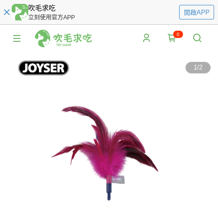
吹毛求吃
開啟APP
立刻使用官方APP
0
1
/
2