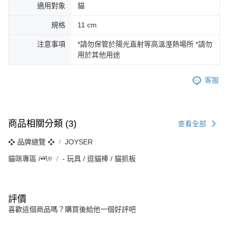
適用對象
貓
規格
11 cm
注意事項
*請勿保管於陽光直射等高溫溼熱場所 *請勿
用於其他用途
客服
商品相關分類 (3)
查看全部
❖ 品牌總覽 ❖
JOYSER
貓咪專區 /•᷅‎‎•᷄\୭
‐ 玩具 / 逗貓棒 / 貓抓板
評價
喜歡這個商品嗎？購買後給他一個好評吧