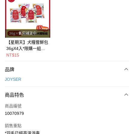
LINE Pay
Apple Pay
街口支付
售完補貨中
悠遊付
【星期天】犬糧嘗鮮包
36gX4入*限購一組｜
Google Pay
鱈+鮭+牛+羊（效期
NT$15
2026.11）
全盈+PAY
品牌
AFTEE先享後付
JOYSER
相關說明
【關於「AFTEE先享後付」】
ATM付款
AFTEE先享後付是「在收到商品之後才付款」的支付方式。 讓您購物簡單
商品特色
便利好安心！
１．簡單：不需註冊會員、不需綁卡、不需儲值。
運送方式
商品編號
２．便利：只要手機號碼，簡訊認證，即可結帳。
10070979
３．安心：先確認商品／服務後，再付款。
全家取貨付款
每筆NT$80，滿NT$2,000(含以上)免運費
【「AFTEE先享後付」結帳流程】
銷售重點
１．於結帳方式選擇「AFTEE先享後付」後，將跳轉至「AFTEE先享後付」
*羽毛已經高溫消毒