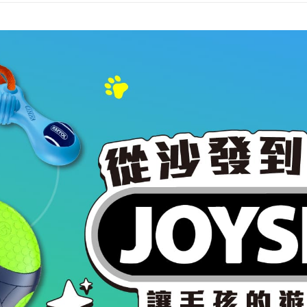
一般宅配
１．透過由
交易，需
每筆NT$1
求債權轉
２．關於
大型貨運
https://aft
每筆NT$3
３．未成
「AFTE
宅配-離島
任。
４．使用「
每筆NT$1
即時審查
結果請求
５．嚴禁
形，恩沛
動。