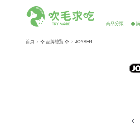
商品分類
𒊹
首頁
❖ 品牌總覽 ❖
JOYSER