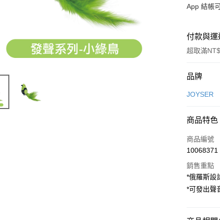
App 結
付款與運
超取滿NT$
付款方式
品牌
信用卡一
JOYSER
超商取貨
商品特色
LINE Pay
商品編號
Apple Pay
10068371
銷售重點
街口支付
*俄羅斯
悠遊付
*可發出聲
Google Pa