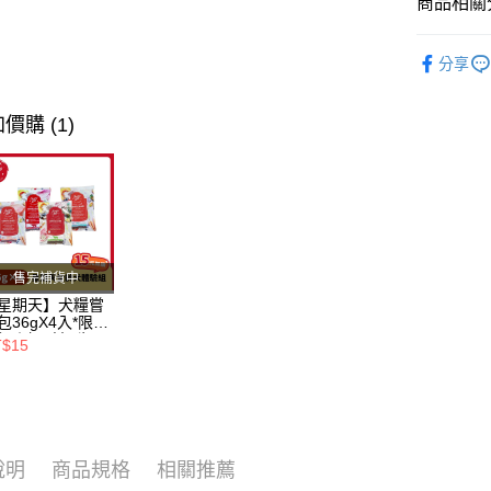
全盈+PAY
商品相關分
AFTEE先
❖ 品牌總
分享
相關說明
貓咪專區 /•᷅‎‎
【關於「A
ATM付款
AFTEE
❖ 產品類
價購 (1)
便利好安
１．簡單
２．便利
運送方式
３．安心
全家取貨
【「AFT
每筆NT$8
１．於結帳
付」結帳
售完補貨中
付款後全
２．訂單
星期天】犬糧嘗
３．收到繳
每筆NT$8
包36gX4入*限購
／ATM／
組｜鱈+鮭+牛
T$15
※ 請注意
羊（效期
7-11取貨
絡購買商品
26.11）
先享後付
每筆NT$8
※ 交易是
是否繳費成
付款後7-1
付客戶支
每筆NT$8
說明
商品規格
相關推薦
【注意事