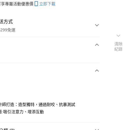
帳可享專屬活動優惠價
立即下載
送方式
299免運
清除
紀錄
次付款
付款
設計師打造：造型獨特，通過耐咬、抗暴測試
音:吸引注意力、增添互動
y