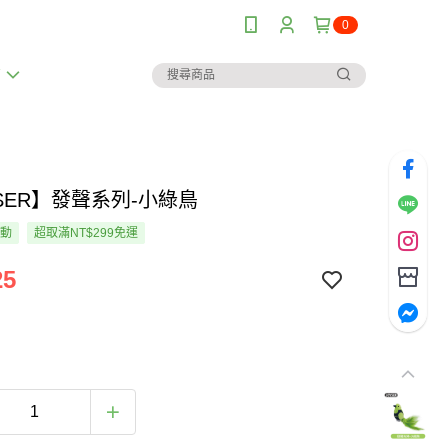
0
薦
SER】發聲系列-小綠鳥
活動
超取滿NT$299免運
25