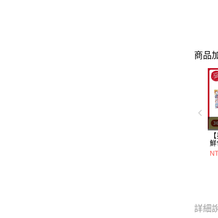
商品加
【
鮮
一
N
+
20
詳細