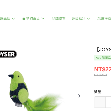
貓咪專區
𒊹狗狗專區
品牌總覽
會員福利
精選推
【JOY
App 獨享
NT$2
NT$250
數量