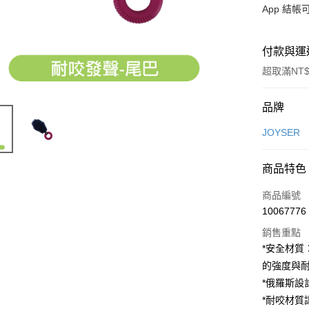
App 結
付款與運
超取滿NT$
付款方式
品牌
信用卡一
JOYSER
超商取貨
商品特色
LINE Pay
商品編號
Apple Pay
10067776
銷售重點
街口支付
*安全材質
悠遊付
的強度與
*俄羅斯
Google Pa
*耐咬材質