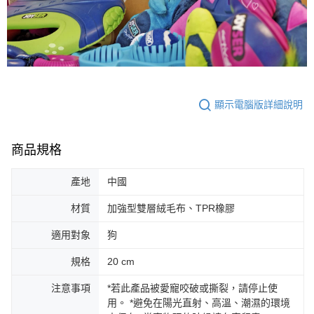
顯示電腦版詳細說明
商品規格
產地
中國
材質
加強型雙層絨毛布、TPR橡膠
適用對象
狗
規格
20 cm
注意事項
*若此產品被愛寵咬破或撕裂，請停止使
用。 *避免在陽光直射、高溫、潮濕的環境