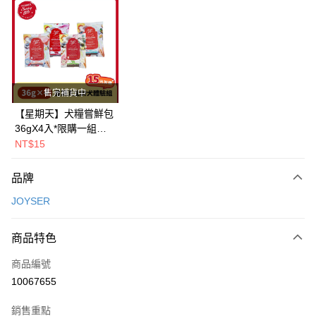
超商取貨付款
LINE Pay
Apple Pay
街口支付
售完補貨中
悠遊付
【星期天】犬糧嘗鮮包
36gX4入*限購一組｜
Google Pay
鱈+鮭+牛+羊（效期
NT$15
2026.11）
全盈+PAY
品牌
AFTEE先享後付
JOYSER
相關說明
【關於「AFTEE先享後付」】
ATM付款
AFTEE先享後付是「在收到商品之後才付款」的支付方式。 讓您購物簡單
商品特色
便利好安心！
１．簡單：不需註冊會員、不需綁卡、不需儲值。
運送方式
商品編號
２．便利：只要手機號碼，簡訊認證，即可結帳。
10067655
３．安心：先確認商品／服務後，再付款。
全家取貨付款
每筆NT$80，滿NT$2,000(含以上)免運費
【「AFTEE先享後付」結帳流程】
銷售重點