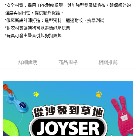
１．於結帳方式選擇「AFTEE先享後付」後，將跳轉至「AFTEE先享後付」
*安全材質：採用 TPR耐咬橡膠，與加強型雙層絨毛布，確保額外的
付款後全家取貨
結帳頁面，進行簡訊認證並確認金額後，即可完成結帳。
強度與耐用性，提供額外保護。
２．訂單成立數日內，您將收到繳費通知簡訊。
每筆NT$80，滿NT$2,000(含以上)免運費
３．收到繳費通知簡訊後14天內，點擊此簡訊中的連結，可透過四大超商／
*俄羅斯設計師打造：造型獨特，通過耐咬、抗暴測試
ATM／網路銀行／等多元方式進行付款，方視為交易完成。
7-11取貨付款
*耐咬材質讓狗狗可以盡情紓壓玩樂
※ 請注意：結帳手續完成當下不需立刻繳費，但若您需要取消訂單，請聯絡
每筆NT$80，滿NT$2,000(含以上)免運費
購買商品的店家。未經商家同意取消之訂單仍視為有效，需透過AFTEE先享
*玩具可發出聲音引起狗狗興趣
後付繳納相關費用。
付款後7-11取貨
※ 交易是否成功請以「AFTEE先享後付 」之結帳頁面顯示為準，若有關於
是否繳費成功／繳費後需取消欲退款等相關疑問，請聯繫「AFTEE先享後付
每筆NT$80，滿NT$2,000(含以上)免運費
客戶支援中心」
https://netprotections.freshdesk.com/support/home
詳細說明
商品規格
相關推薦
一般宅配
【注意事項】
１．透過由恩沛科技股份有限公司提供之「AFTEE先享後付」服務完成之交
每筆NT$100，滿NT$2,000(含以上)免運費
易，需依本服務之必要範圍內提供個人資料，並將交易相關給付款項請求債
權轉讓予恩沛科技股份有限公司。
大型貨運
２．關於個人資料處理事宜，請瀏覽以下網址：
每筆NT$300
https://aftee.tw/terms/#terms3
３．未成年的使用者請事先徵得法定代理人或監護人之同意方可使用
宅配-離島
「AFTEE先享後付」，若未經同意申辦者引起之損失，本公司不負相關責
任。
每筆NT$180
４．使用「AFTEE先享後付」時，將依據個別帳號之用戶狀況，依本公司即
時審查核予不同之上限額度；若仍有額度不足之情形，本公司將視審查結果
請求用戶進行身份認證。
５．嚴禁一人註冊多個帳號或使用他人資訊註冊。若發現惡意使用之情形，