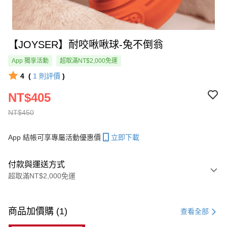
【JOYSER】耐咬啾啾球-兔不倒翁
App 獨享活動
超取滿NT$2,000免運
4
(
1
則評價
)
NT$405
NT$450
App 結帳可享專屬活動優惠價
立即下載
付款與運送方式
超取滿NT$2,000免運
付款方式
信用卡一次付款
商品加價購 (1)
查看全部