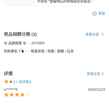
中保存 *當寵物玩的時候請在旁留意。
客服
商品相關分類 (3)
查看全部
❖ 品牌總覽 ❖
JOYSER
狗狗專區 ੯‧̀͡⬮
‐ 睡窩床墊 / 狗籠 / 圍欄 / 玩具
評價
查看全部
4
(
1
則評價
)
e********9
2025/11/23