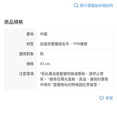
顯示電腦版詳細說明
商品規格
產地
中國
材質
加強型雙層絨毛布、TPR橡膠
適用對象
狗
規格
43 cm
注意事項
*若此產品被愛寵咬破或撕裂，請停止使
用。 *避免在陽光直射、高溫、潮濕的環境
中保存 *當寵物玩的時候請在旁留意。
客服