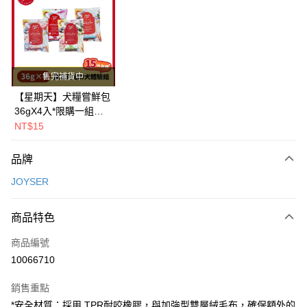
LINE Pay
Apple Pay
街口支付
售完補貨中
悠遊付
【星期天】犬糧嘗鮮包
36gX4入*限購一組｜
Google Pay
鱈+鮭+牛+羊（效期
NT$15
2026.11）
全盈+PAY
品牌
AFTEE先享後付
JOYSER
相關說明
【關於「AFTEE先享後付」】
ATM付款
AFTEE先享後付是「在收到商品之後才付款」的支付方式。 讓您購物簡單
商品特色
便利好安心！
１．簡單：不需註冊會員、不需綁卡、不需儲值。
運送方式
商品編號
２．便利：只要手機號碼，簡訊認證，即可結帳。
10066710
３．安心：先確認商品／服務後，再付款。
全家取貨付款
每筆NT$80，滿NT$2,000(含以上)免運費
【「AFTEE先享後付」結帳流程】
銷售重點
１．於結帳方式選擇「AFTEE先享後付」後，將跳轉至「AFTEE先享後付」
*安全材質：採用 TPR耐咬橡膠，與加強型雙層絨毛布，確保額外的