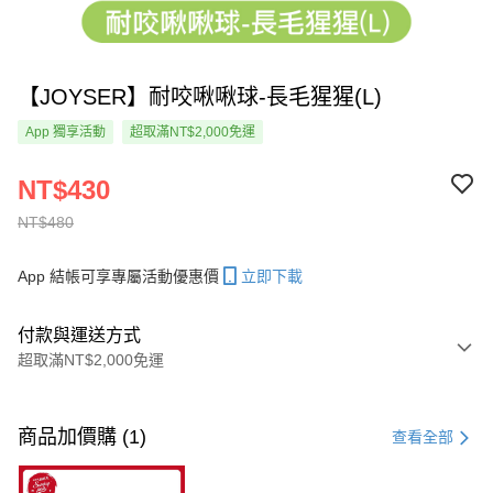
【JOYSER】耐咬啾啾球-長毛猩猩(L)
App 獨享活動
超取滿NT$2,000免運
NT$430
NT$480
App 結帳可享專屬活動優惠價
立即下載
付款與運送方式
超取滿NT$2,000免運
付款方式
信用卡一次付款
商品加價購 (1)
查看全部
超商取貨付款