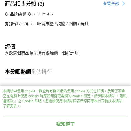
商品相關分類 (3)
查看全部
❖ 品牌總覽 ❖
JOYSER
狗狗專區 ੯‧̀͡⬮
‐ 睡窩床墊 / 狗籠 / 圍欄 / 玩具
評價
喜歡這個商品嗎？購買後給他一個好評吧
本分類熱銷
全站排行
本網站中使用 cookie，欲查詢有關本網站使用 cookie 方式之詳情，及若您不希
熱門標籤
望在電腦上使用 cookie 時應如何變更電腦的 cookie 設定，請參閱本網站「
隱私
權條款
」之 Cookie 聲明。您繼續使用本網站即表示您同意本公司得按本網站使
用條款之 Cookie 聲明使用 cookie。
了解更多 >
我知道了