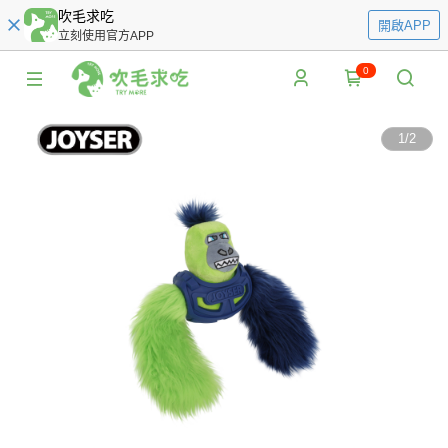
吹毛求吃
開啟APP
立刻使用官方APP
0
1
/
2