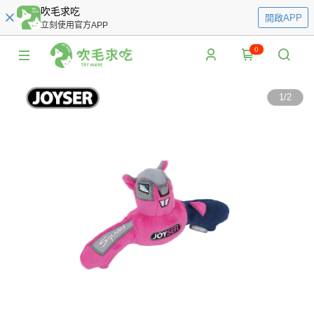
吹毛求吃
開啟APP
立刻使用官方APP
0
1
/
2