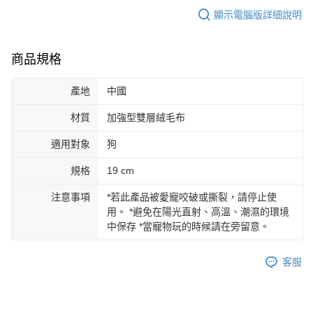
顯示電腦版詳細說明
商品規格
產地
中國
材質
加強型雙層絨毛布
適用對象
狗
規格
19 cm
注意事項
*若此產品被愛寵咬破或撕裂，請停止使
用。 *避免在陽光直射、高溫、潮濕的環境
中保存 *當寵物玩的時候請在旁留意。
客服