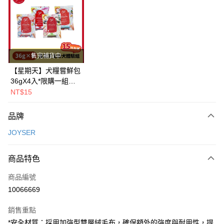
LINE Pay
Apple Pay
街口支付
售完補貨中
悠遊付
【星期天】犬糧嘗鮮包
36gX4入*限購一組｜
Google Pay
鱈+鮭+牛+羊（效期
NT$15
2026.11）
全盈+PAY
品牌
AFTEE先享後付
JOYSER
相關說明
【關於「AFTEE先享後付」】
ATM付款
AFTEE先享後付是「在收到商品之後才付款」的支付方式。 讓您購物簡單
商品特色
便利好安心！
１．簡單：不需註冊會員、不需綁卡、不需儲值。
運送方式
商品編號
２．便利：只要手機號碼，簡訊認證，即可結帳。
10066669
３．安心：先確認商品／服務後，再付款。
全家取貨付款
每筆NT$80，滿NT$2,000(含以上)免運費
【「AFTEE先享後付」結帳流程】
銷售重點
１．於結帳方式選擇「AFTEE先享後付」後，將跳轉至「AFTEE先享後付」
*安全材質：採用加強型雙層絨毛布，確保額外的強度與耐用性，提