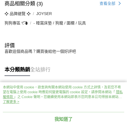
商品相關分類 (3)
查看全部
❖ 品牌總覽 ❖
JOYSER
狗狗專區 ੯‧̀͡⬮
‐ 睡窩床墊 / 狗籠 / 圍欄 / 玩具
評價
喜歡這個商品嗎？購買後給他一個好評吧
本分類熱銷
全站排行
本網站中使用 cookie，欲查詢有關本網站使用 cookie 方式之詳情，及若您不希
熱門標籤
望在電腦上使用 cookie 時應如何變更電腦的 cookie 設定，請參閱本網站「
隱私
權條款
」之 Cookie 聲明。您繼續使用本網站即表示您同意本公司得按本網站使
用條款之 Cookie 聲明使用 cookie。
了解更多 >
我知道了