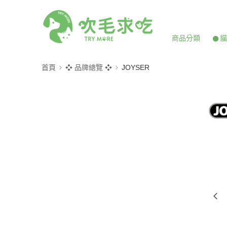
商品分類
𒊹
首頁
❖ 品牌總覽 ❖
JOYSER